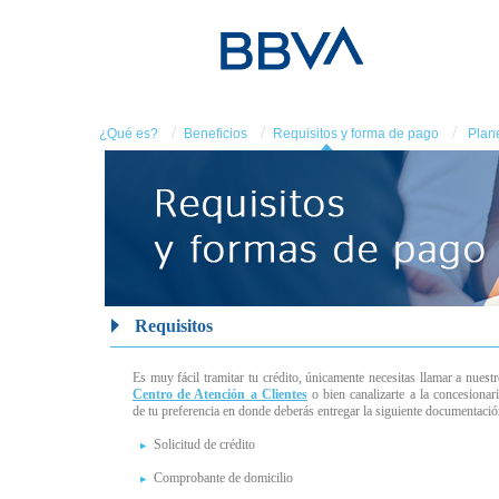
/
/
/
¿Qué es?
Beneficios
Requisitos y forma de pago
Plane
Requisitos
Es muy fácil tramitar tu crédito, únicamente necesitas llamar a nuest
Centro de Atención a Clientes
o bien canalizarte a la concesionar
de tu preferencia en donde deberás entregar la siguiente documentaci
Solicitud de crédito
Comprobante de domicilio